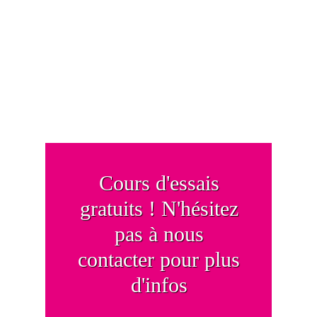
Cours d'essais
gratuits ! N'hésitez
pas à nous
contacter pour plus
d'infos