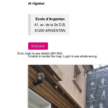
et rigueur
.
Ecole d'Argentan
41, av. de la 2e D.B.
61200 ARGENTAN
Itinéraire
Error, login to see details (#91350)
Unable to render the map. Login to see whats wrong.