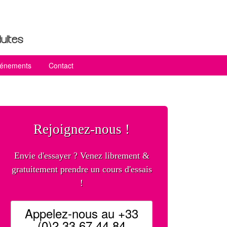
vénements
Contact
Rejoignez-nous !
Envie d'essayer ? Venez librement &
gratuitement prendre un cours d'essais
!
Appelez-nous au +33
(0)2 33 67 44 84