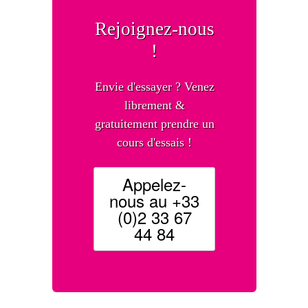
Rejoignez-nous
!
Envie d'essayer ? Venez
librement &
gratuitement prendre un
cours d'essais !
Appelez-
nous au +33
(0)2 33 67
44 84